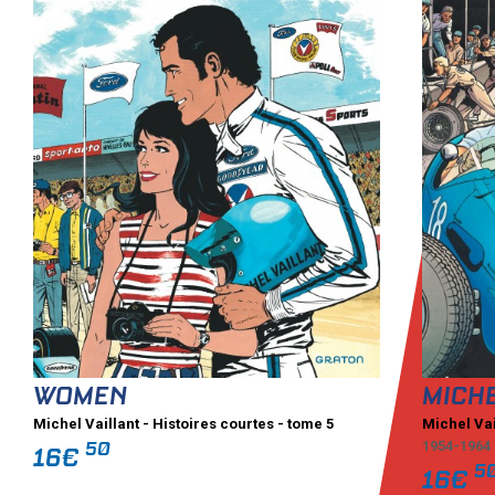
WOMEN
MICHE
Michel Vaillant - Histoires courtes - tome 5
Michel Vai
50
1954-1964
16€
5
16€