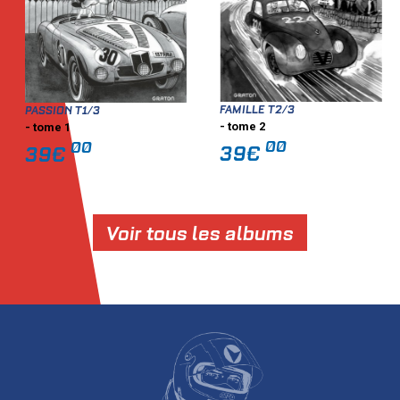
FAMILLE T2/3
PASSION T1/3
- tome 2
- tome 1
00
00
39€
39€
Voir tous les albums