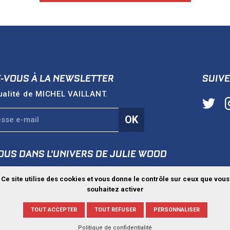
Z-VOUS À LA NEWSLETTER
SUIVE
ualité de
MICHEL VAILLANT
.
OK
OUS DANS L'UNIVERS DE
JULIE WOOD
e
JULIEWOOD.FR
Ce site utilise des cookies et vous donne le contrôle sur ceux que vous
souhaitez activer
TOUT ACCEPTER
TOUT REFUSER
PERSONNALISER
ie privée
Mentions légales
Gestion des cookies
©Jean Grato
Politique de confidentialité