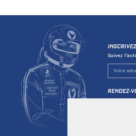
INSCRIVE
Suivez l'act
RENDEZ-V
Vers le sit
Conditions d'utilisation
CGV
V