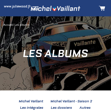
www.juliewood.fr
Accueil
Les albums
LES ALBUMS
Michel Vaillant
Michel Vaillant - Saison 2
Les intégrales
Les dossiers
Autres