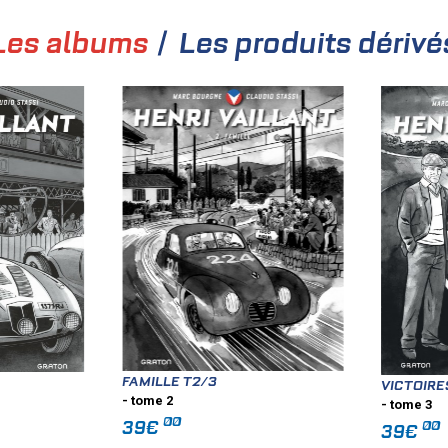
Les albums
Les produits dérivé
FAMILLE T2/3
VICTOIRE
- tome 2
- tome 3
00
39€
00
39€