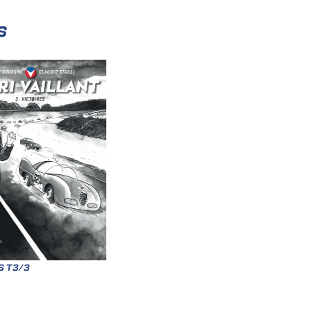
s
S T3/3