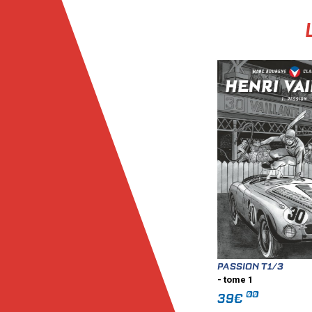
PASSION T1/3
- tome 1
00
39€