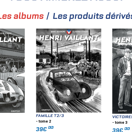
Les albums
Les produits dérivé
FAMILLE T2/3
VICTOIRE
- tome 2
- tome 3
00
39€
00
39€