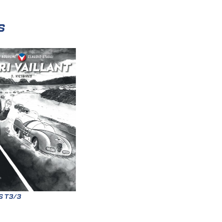
s
S T3/3