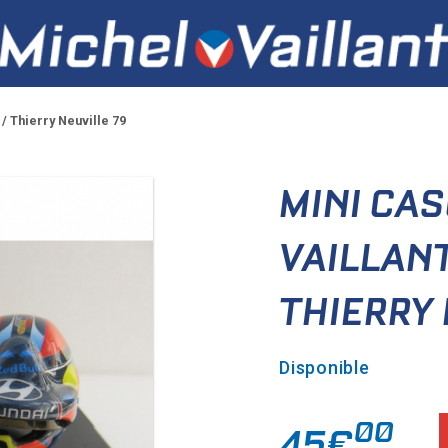
 / Thierry Neuville 79
MINI CA
VAILLANT
THIERRY 
Disponible
00
45€