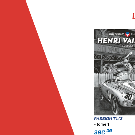
PASSION T1/3
- tome 1
00
39€