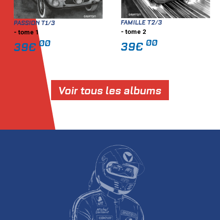
FAMILLE T2/3
PASSION T1/3
- tome 2
- tome 1
00
00
39€
39€
Voir tous les albums