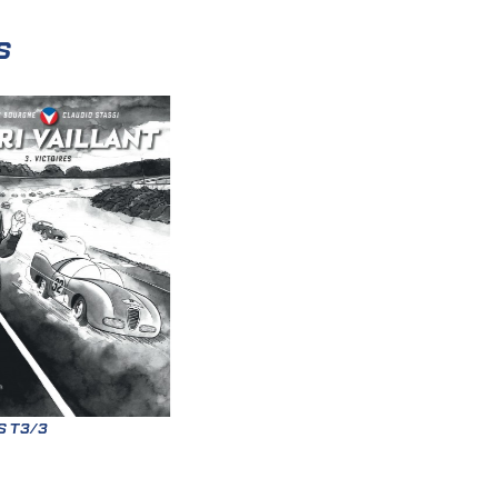
s
S T3/3