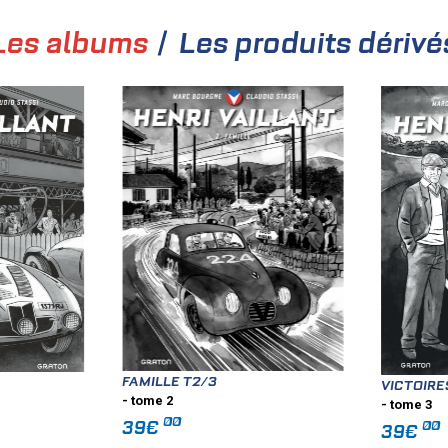
Les albums
Les produits dérivé
FAMILLE T2/3
VICTOIRE
- tome 2
- tome 3
00
39€
00
39€