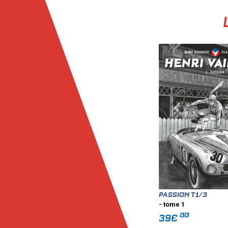
PASSION T1/3
- tome 1
00
39€